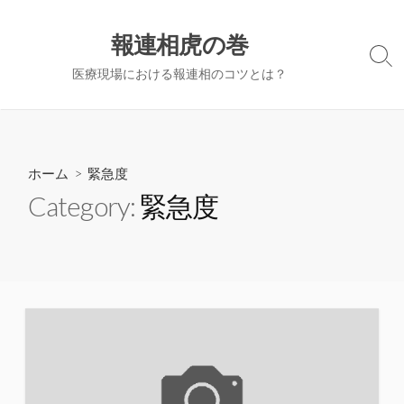
コ
ン
報連相虎の巻
テ
検
医療現場における報連相のコツとは？
ン
索
切
ツ
り
へ
替
ス
え
キ
ホーム
> 緊急度
ッ
Category:
緊急度
プ